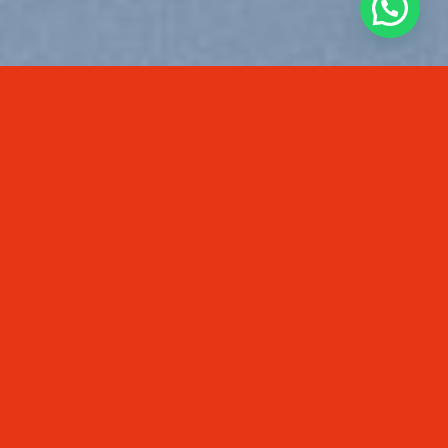
¿En que te podemos apoyar?
Explore Things
Lorem ipsum dolor sit amet, consectetuer adipiscing elit,
sed diam nonummy nibh euismod tincidunt ut laoreet dolore
magna aliquam erat volutpat….
Book Events
Lorem ipsum dolor sit amet, consectetuer adipiscing elit,
sed diam nonummy nibh euismod tincidunt ut laoreet dolore
magna aliquam erat volutpat….
Find a hotel
Lorem ipsum dolor sit amet, consectetuer adipiscing elit,